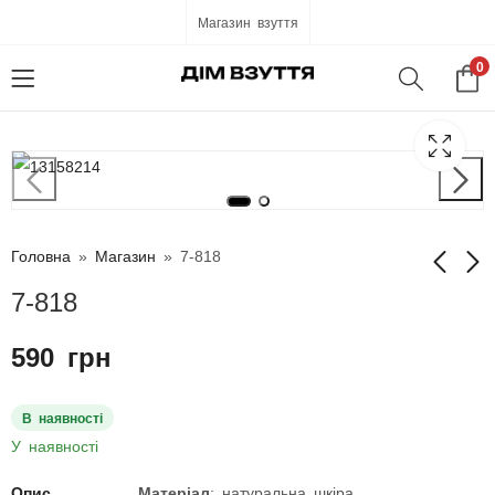
Магазин взуття
0
Головна
»
Магазин
»
7-818
7-818
7-812
7-820
590
грн
590
1 050
грн
грн
В наявності
У наявності
Опис
Матеріал
: натуральна шкіра