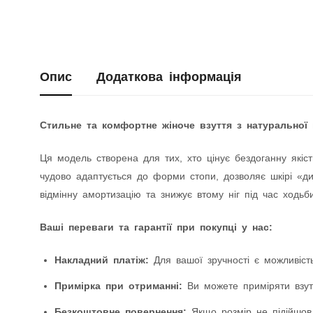
Опис
Додаткова інформація
Стильне та комфортне жіноче взуття з натуральної 
Ця модель створена для тих, хто цінує бездоганну якіст
чудово адаптується до форми стопи, дозволяє шкірі «дих
відмінну амортизацію та знижує втому ніг під час ходьби
Ваші переваги та гарантії при покупці у нас:
Накладний платіж:
Для вашої зручності є можливість
Примірка при отриманні:
Ви можете приміряти взутт
Безкоштовне повернення:
Якщо розмір не підійшов