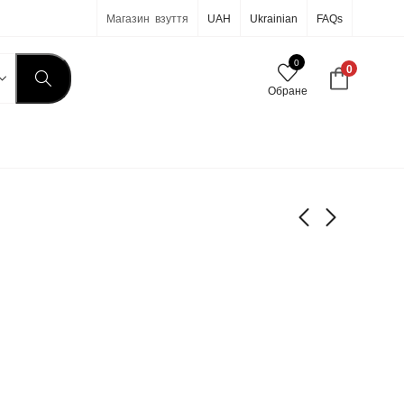
Магазин взуття
UAH
Ukrainian
FAQs
0
0
Обране
7-818
7-824
590
590
грн
грн