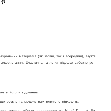
альних матеріалів (як ззовні, так і всередині), взуття
 використання. Еластична та легка підошва забезпечує
ете його у відділенні.
що розмір та модель вам повністю підходять.
ез послугу «Легке повернення» від Нової Пошти). Ви