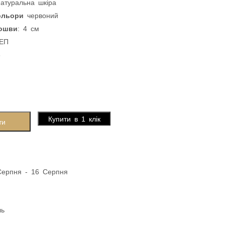
натуральна шкіра
кольори
червоний
дошви
: 4 см
ТЕП
6
Купити в 1 клік
ти
Серпня - 16 Серпня
ль