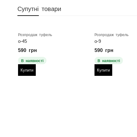
Супутні товари
Розпродаж туфель
Розпродаж туфель
о-45
о-9
590
грн
590
грн
В наявності
В наявності
Купити
Купити