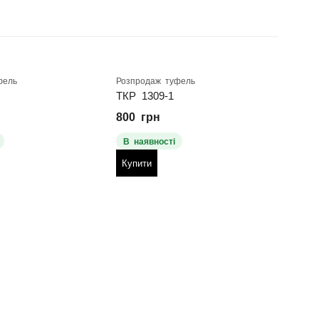
фель
Розпродаж туфель
Розпр
ТКР 1309-1
о-57
800
грн
590
В наявності
В н
Купити
Куп