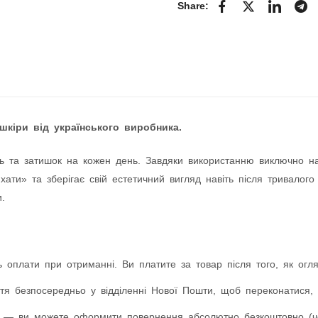
Share:
шкіри від українського виробника.
ь та затишок на кожен день. Завдяки використанню виключно натур
ати» та зберігає свій естетичний вигляд навіть після тривалого
.
 оплати при отриманні. Ви платите за товар після того, як оглян
я безпосередньо у відділенні Нової Пошти, щоб переконатися, 
 — ви можете оформити повернення абсолютно безкоштовно (чер