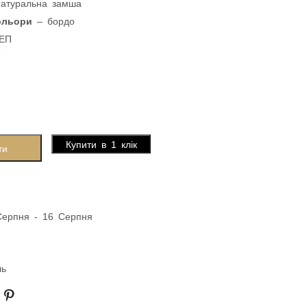
натуральна замша
кольори
– бордо
ТЕП
7
Купити в 1 клік
ти
Серпня - 16 Серпня
ль