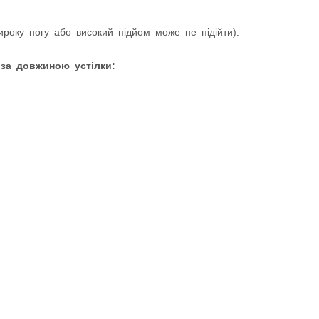
оку ногу або високий підйом може не підійти).
 за довжиною устілки: