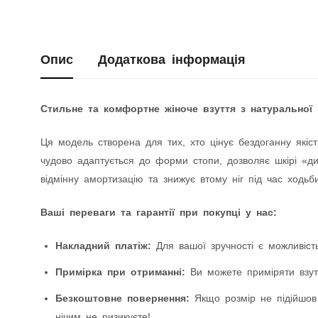
Опис
Додаткова інформація
Стильне та комфортне жіноче взуття з натуральної 
Ця модель створена для тих, хто цінує бездоганну якіст
чудово адаптується до форми стопи, дозволяє шкірі «дих
відмінну амортизацію та знижує втому ніг під час ходьби
Ваші переваги та гарантії при покупці у нас:
Накладний платіж:
Для вашої зручності є можливість
Примірка при отриманні:
Ви можете приміряти взутт
Безкоштовне повернення:
Якщо розмір не підійшов
нічим не ризикуєте!