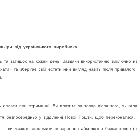
шкіри від українського виробника.
ь та затишок на кожен день. Завдяки використанню виключно натур
ати» та зберігає свій естетичний вигляд навіть після тривалого
.
 оплати при отриманні. Ви платите за товар після того, як оглян
я безпосередньо у відділенні Нової Пошти, щоб переконатися, 
 — ви можете оформити повернення абсолютно безкоштовно (чер