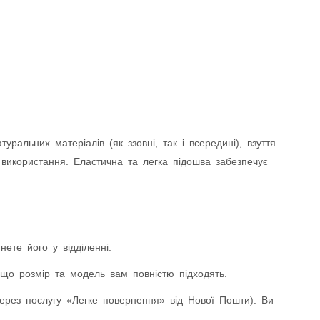
альних матеріалів (як ззовні, так і всередині), взуття
 використання. Еластична та легка підошва забезпечує
ете його у відділенні.
що розмір та модель вам повністю підходять.
ез послугу «Легке повернення» від Нової Пошти). Ви