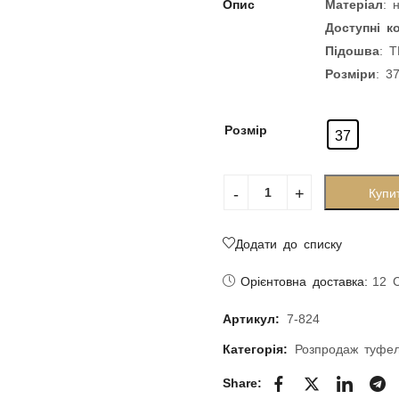
Опис
Матеріал
: 
Доступні 
Підошва
: 
Розміри
: 3
Розмір
37
Купи
Додати до списку
Орієнтовна доставка:
12 
Артикул:
7-824
Категорія:
Розпродаж туфе
Share: