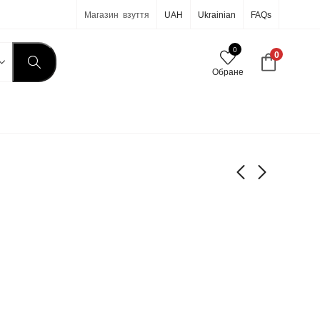
Магазин взуття
UAH
Ukrainian
FAQs
0
0
Обране
7-820
7-825
1 050
999
грн
грн