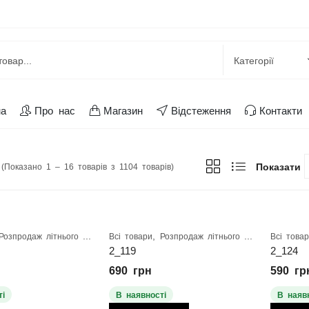
на
Про нас
Магазин
Відстеження
Контакти
Показати
(Показано 1 – 16 товарів з 1104 товарів)
,
Розпродаж літнього взуття
Всі товари
Розпродаж літнього взуття
Всі това
2_119
2_124
690
грн
590
гр
і
В наявності
В наяв