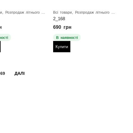
,
,
ри
Розпродаж літнього взуття
Всі товари
Розпродаж літнього взуття
2_168
н
690
грн
ності
В наявності
Купити
69
ДАЛІ