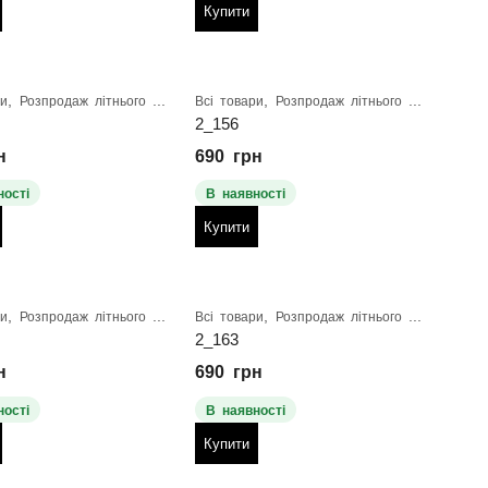
Купити
,
,
ри
Розпродаж літнього взуття
Всі товари
Розпродаж літнього взуття
2_156
н
690
грн
ності
В наявності
Купити
,
,
ри
Розпродаж літнього взуття
Всі товари
Розпродаж літнього взуття
2_163
н
690
грн
ності
В наявності
Купити