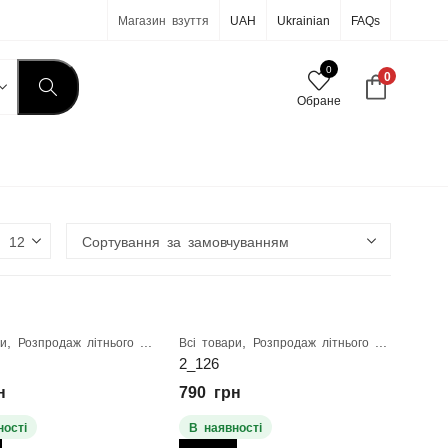
Магазин взуття
UAH
Ukrainian
FAQs
0
0
Обране
,
,
ри
Розпродаж літнього взуття
Всі товари
Розпродаж літнього взуття
2_126
н
790
грн
ності
В наявності