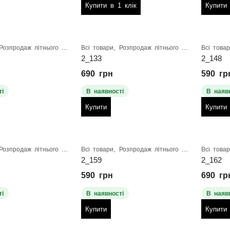
Купити в 1 клік
Купити
,
Розпродаж літнього взуття
Всі товари
Розпродаж літнього взуття
Всі това
2_133
2_148
690
грн
590
гр
і
В наявності
В наяв
Купити
Купити
,
Розпродаж літнього взуття
Всі товари
Розпродаж літнього взуття
Всі това
2_159
2_162
590
грн
690
гр
і
В наявності
В наяв
Купити
Купити