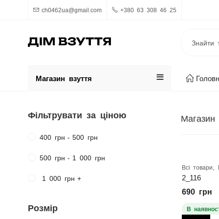
ch0462ua@gmail.com
+380 63 308 46 25
Магазин взуття
Голов
Фільтрувати за ціною
Магазин
400
грн
-
500
грн
500
грн
-
1 000
грн
,
Всі товари
2_116
1 000
грн
+
690
грн
Розмір
В наявност