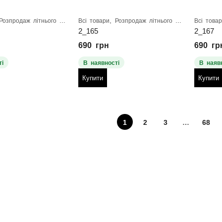
,
Розпродаж літнього взуття
Всі товари
Розпродаж літнього взуття
Всі това
2_165
2_167
690
грн
690
гр
і
В наявності
В наяв
Купити
Купити
1
2
3
…
68