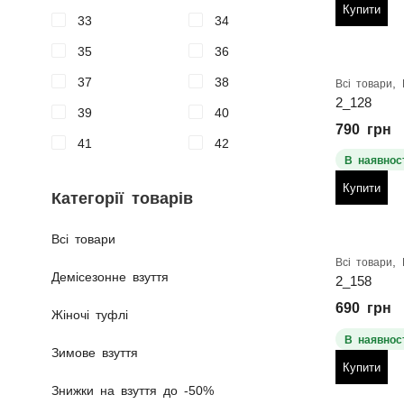
Купити
33
34
35
36
37
38
,
Всі товари
2_128
39
40
790
грн
41
42
В наявност
Купити
Категорії товарів
Всі товари
,
Всі товари
Демісезонне взуття
2_158
690
грн
Жіночі туфлі
В наявност
Зимове взуття
Купити
Знижки на взуття до -50%