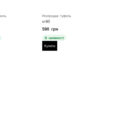
фель
Розпродаж туфель
Розпр
о-60
ТКР 
590
грн
800
В наявності
В н
Купити
Куп