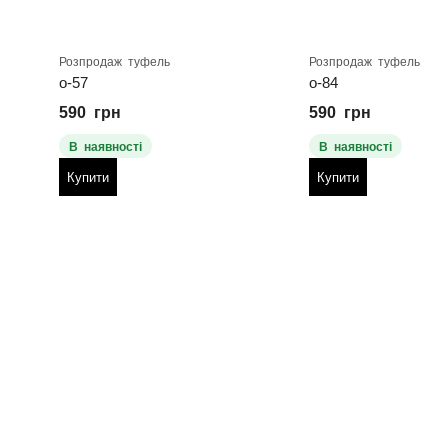
Розпродаж туфель
Розпродаж туфель
о-57
о-84
590
грн
590
грн
В наявності
В наявності
Купити
Купити