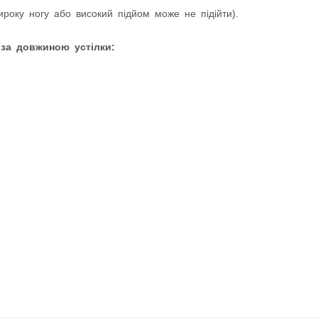
оку ногу або високий підйом може не підійти).
 за довжиною устілки: