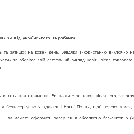
шкіри від українського виробника.
ь та затишок на кожен день. Завдяки використанню виключно натур
ати» та зберігає свій естетичний вигляд навіть після тривалого
.
 оплати при отриманні. Ви платите за товар після того, як оглян
я безпосередньо у відділенні Нової Пошти, щоб переконатися, 
 — ви можете оформити повернення абсолютно безкоштовно (чер