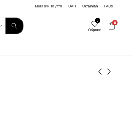
Магазин взуття
UAH
Ukrainian
FAQs
0
0
Обране
7-245
7-248
590
грн