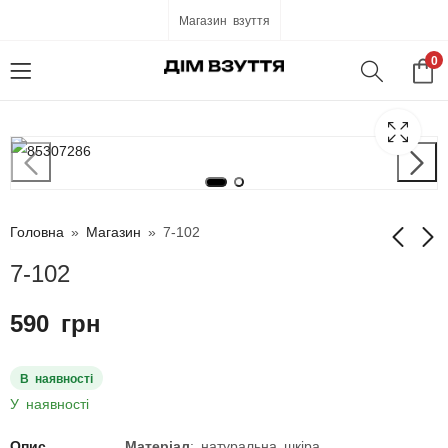
Магазин взуття
0
Головна
»
Магазин
»
7-102
7-102
7-101
7-103
590
грн
590
590
грн
грн
В наявності
У наявності
Опис
Матеріал
: натуральна шкіра