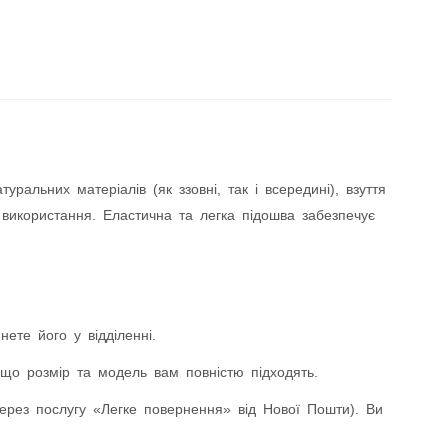
альних матеріалів (як ззовні, так і всередині), взуття
 використання. Еластична та легка підошва забезпечує
ете його у відділенні.
що розмір та модель вам повністю підходять.
ез послугу «Легке повернення» від Нової Пошти). Ви