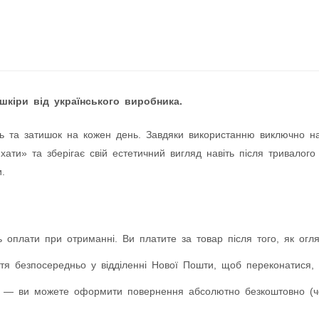
шкіри від українського виробника.
ь та затишок на кожен день. Завдяки використанню виключно натур
ати» та зберігає свій естетичний вигляд навіть після тривалого
.
 оплати при отриманні. Ви платите за товар після того, як оглян
я безпосередньо у відділенні Нової Пошти, щоб переконатися, 
 — ви можете оформити повернення абсолютно безкоштовно (чер