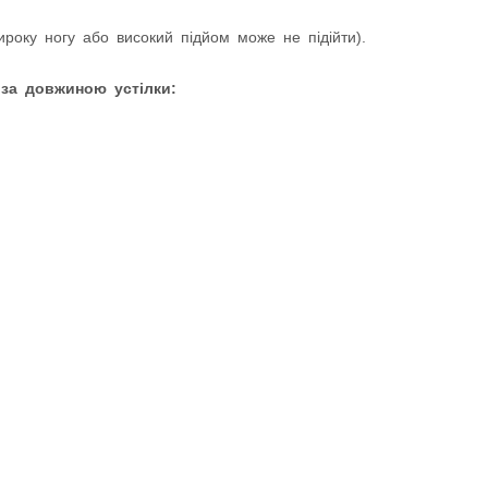
оку ногу або високий підйом може не підійти).
 за довжиною устілки: