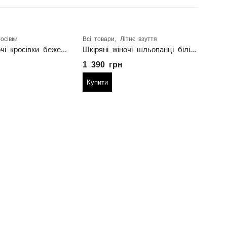
,
осівки
Всі товари
Літнє взуття
Всі т
Шкіряні жіночі кросівки бежеві з перфорацією
Шкіряні жіночі шльопанці білі (сабо)
1 390
грн
1 8
Купити
Куп