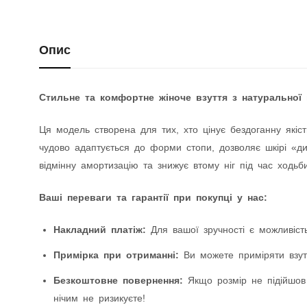
Опис
Стильне та комфортне жіноче взуття з натуральної 
Ця модель створена для тих, хто цінує бездоганну якіст
чудово адаптується до форми стопи, дозволяє шкірі «дих
відмінну амортизацію та знижує втому ніг під час ходьби
Ваші переваги та гарантії при покупці у нас:
Накладний платіж:
Для вашої зручності є можливість
Примірка при отриманні:
Ви можете приміряти взутт
Безкоштовне повернення:
Якщо розмір не підійшов
нічим не ризикуєте!