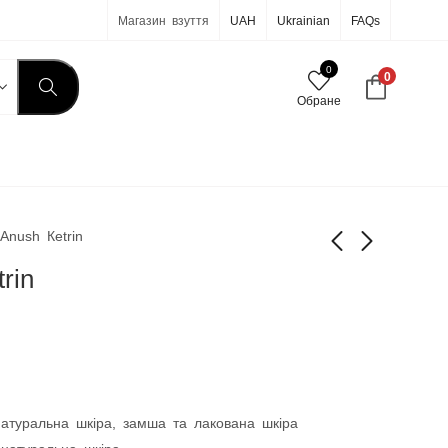
Магазин взуття
UAH
Ukrainian
FAQs
0
0
Обране
Anush Кetrin
rin
Туфлі BRIGHTON
Туфлі GATE
1 850
1 850
грн
грн
натуральна шкіра, замша та лакована шкіра
 натуральна шкіра