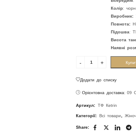
Колір
: чор
Виробник:
Повнота:
Н
Підошва
: 
Висота тан
Наявні розм
Купи
Додати до списку
Орієнтовна доставка:
09 
Артикул:
ТФ Кetrin
Категорії:
Всі товари
,
Жіноч
Share: