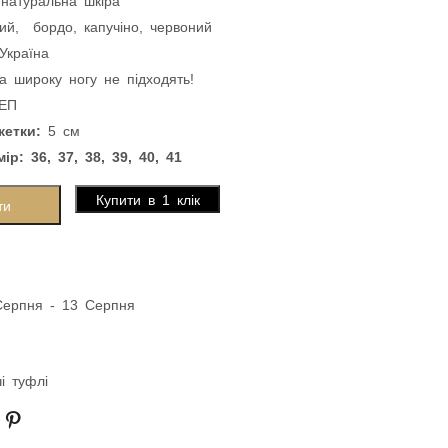
ний, бордо, капучіно, червоний
Україна
а широку ногу не підходять!
ТЕП
кетки:
5 см
ір: 36, 37, 38, 39, 40, 41
Купити в 1 клік
ти
Серпня - 13 Серпня
і туфлі