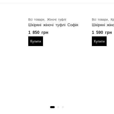
,
,
Всі товари
Жіночі туфлі
Всі товари
Кр
Шкіряні жіночі туфлі Софія
1 850
грн
1 590
грн
Купити
Купити