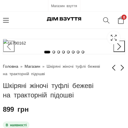
Магазин взуття
0
Головна
»
Магазин
»
Шкіряні жіночі туфлі бежеві
на тракторній підошві
Шкіряні жіночі туфлі бежеві
Шкіряні жіночі туфлі
Шкіряні жіночі
чорні на високих
босоніжки чорні на
на тракторній підошві
підборах та
платформі
790
999
грн
грн
платформі
899
грн
В наявності