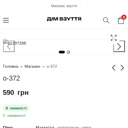
Магазин взуття
0
Головна
»
Магазин
»
о-372
о-372
о-371
о-381
590
грн
590
590
грн
грн
В наявності
У наявності
Опис
Матеріал
: натуральна шкіра