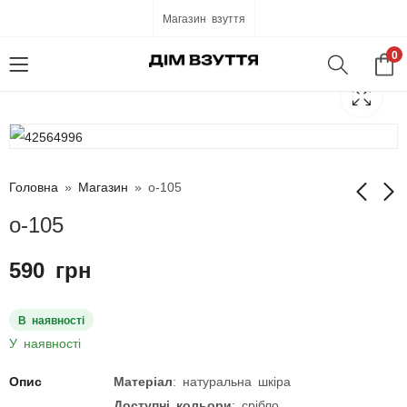
Магазин взуття
0
Головна
»
Магазин
»
о-105
о-105
о-101
о-106
590
грн
590
590
грн
грн
В наявності
У наявності
Опис
Матеріал
: натуральна шкіра
Доступні кольори
: срібло