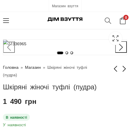
Магазин взуття
0
Головна
»
Магазин
»
Шкіряні жіночі туфлі
(пудра)
Шкіряні жіночі туфлі (пудра)
Шкіряні жіночі туфлі
Шкіряні жіночі
чорні лаковані
босоніжки чорні
1 490
грн
лаковані
850
грн
1 590
грн
В наявності
У наявності