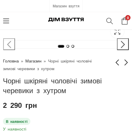
Магазин взуття
0
Головна
»
Магазин
»
Чорні шкіряні чоловічі
зимові черевики з хутром
Чорні шкіряні чоловічі зимові
Чорні шкіряні
Чорні шкіряні
чоловічі зимові
чоловічі зимові
черевики з хутром
черевики з хутром
черевики з хутром
2 390
2 290
грн
грн
2 290
грн
В наявності
У наявності