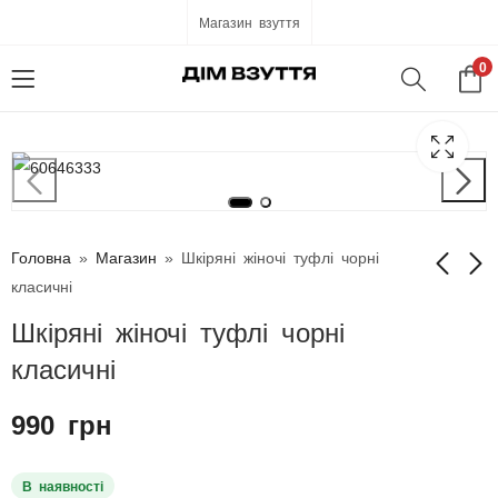
Магазин взуття
0
Головна
»
Магазин
»
Шкіряні жіночі туфлі чорні
класичні
Шкіряні жіночі туфлі чорні
Шкіряні жіночі туфлі
Замшеві жіночі
чорні з текстурою
лофери чорні
класичні
999
990
грн
грн
990
грн
В наявності