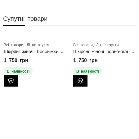
Супутні товари
,
,
івки
Всі товари
Літнє взуття
Всі товари
Літнє взуття
Шкіряні жіночі босоніжки чорні
Шкіряні жіночі чорно-білі босоніжки
1 750
грн
1 750
грн
В наявності
В наявності