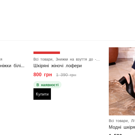
42
% ЗНИЖКА
,
,
,
тя
Всі товари
Знижки на взуття до -50%
Кросівки
Розпр
Шкіряні жіночі босоніжки білі на підборах
Шкіряні жіночі лофери
800
грн
1 390
грн
В наявності
Купити
,
Всі товари
Лі
Модні шкіря