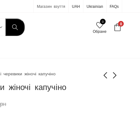
Магазин взуття
UAH
Ukrainian
FAQs
0
0
Обране
і черевики жіночі капучіно
и жіночі капучіно
Жіночі черевики
Жіночі черевики
чорні
чорні
грн
2 150
1 990
грн
грн