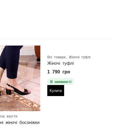
,
одаж туфлі, кросівки
Всі товари
Жіночі туфлі
Всі т
Жіночі туфлі
1 790
грн
1 3
В наявності
В н
Купити
Куп
тнє взуття
ні жіночі босоніжки