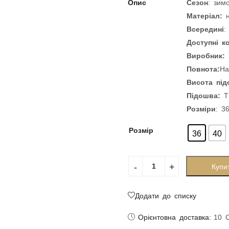
Опис
Сезон
: зимо
Матеріал:
н
Всередині
:
Доступні к
Виробник:
Повнота:
На
Висота пі
Підошва:
Т
Розміри
: 3
Розмір
36
40
Купи
Додати до списку
Орієнтовна доставка:
10 