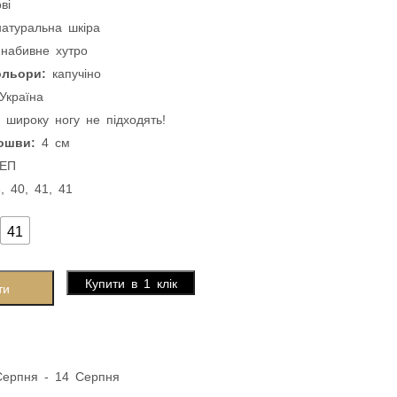
ві
атуральна шкіра
 набивне хутро
ольори:
капучіно
Україна
 широку ногу не підходять!
дошви:
4 см
ЕП
6, 40, 41, 41
41
Купити в 1 клік
ти
Серпня - 14 Серпня