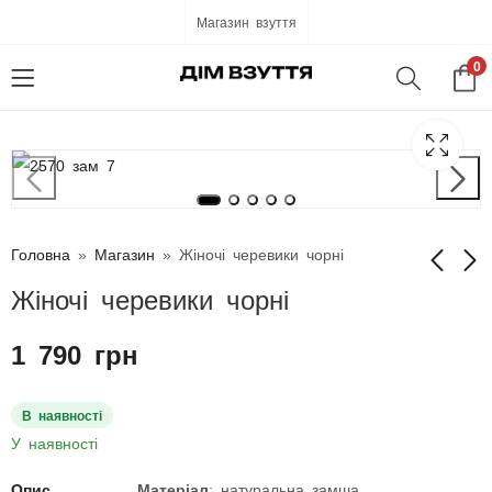
Магазин взуття
0
Головна
»
Магазин
»
Жіночі черевики чорні
Жіночі черевики чорні
Жіночі черевики
Чорні жіночі
1 790
грн
чорні
демісезонні
черевики з
1 790
грн
2 490
грн
натуральної шкіри
В наявності
У наявності
Опис
Матеріал
: натуральна замша