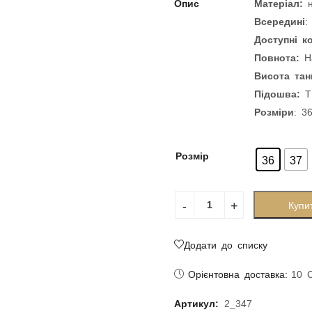
Опис
Матеріал:
Всередині
:
Доступні к
Повнота:
На
Висота тан
Підошва:
Т
Розміри
: 3
Розмір
36
37
Купи
Додати до списку
Орієнтовна доставка:
10 
Артикул:
2_347