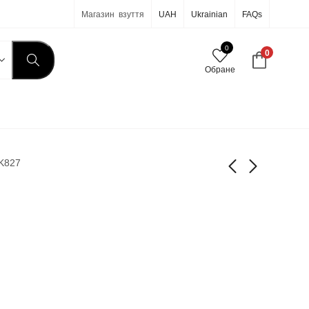
Магазин взуття
UAH
Ukrainian
FAQs
0
0
Обране
 K827
Azatti K827
Azatti K826
590
грн