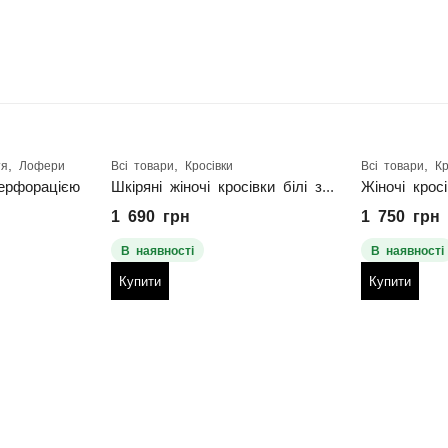
,
,
,
тя
Лофери
Всі товари
Кросівки
Всі товари
Кр
ерфорацією
Шкіряні жіночі кросівки білі з перфорацією
Жіночі крос
1 690
грн
1 750
грн
В наявності
В наявності
Купити
Купити