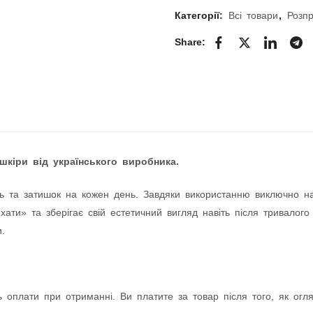
Категорії:
Всі товари
,
Розпр
Share:
шкіри від українського виробника.
ь та затишок на кожен день. Завдяки використанню виключно натур
ати» та зберігає свій естетичний вигляд навіть після тривалого
.
 оплати при отриманні. Ви платите за товар після того, як оглян