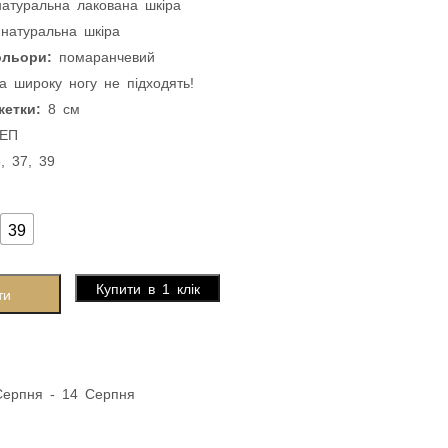
натуральна лакована шкіра
 натуральна шкіра
ольори:
помаранчевий
 широку ногу не підходять!
кетки:
8 см
ЕП
6, 37, 39
39
Купити в 1 клік
ти
Серпня - 14 Серпня