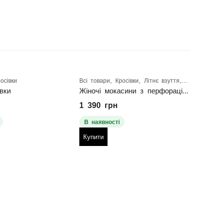
,
,
,
осівки
Всі товари
Кросівки
Літнє взуття
Розпродаж 
Всі т
івки
Жіночі мокасини з перфорацією
1 390
грн
1 5
В наявності
В н
Купити
Куп