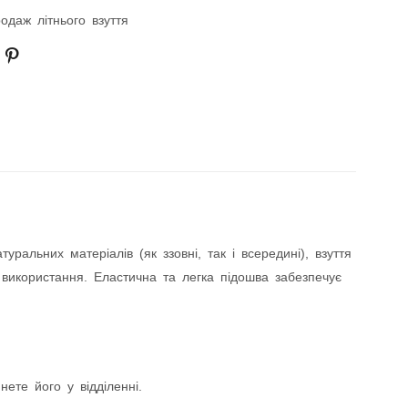
одаж літнього взуття
альних матеріалів (як ззовні, так і всередині), взуття
 використання. Еластична та легка підошва забезпечує
ете його у відділенні.