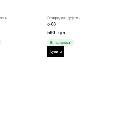
фель
Розпродаж туфель
Розпр
о-88
о-6
590
грн
590
В наявності
В н
Купити
Куп