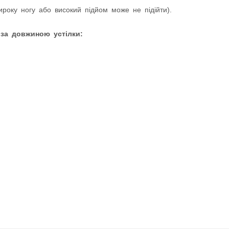
оку ногу або високий підйом може не підійти).
 за довжиною устілки: