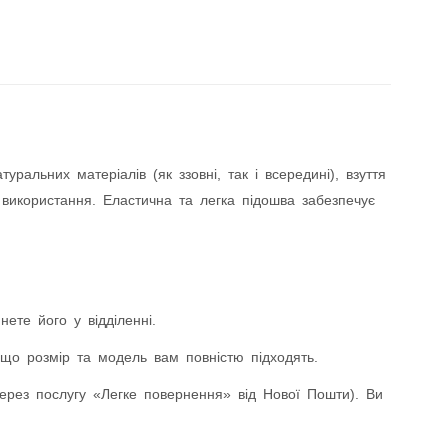
альних матеріалів (як ззовні, так і всередині), взуття
 використання. Еластична та легка підошва забезпечує
ете його у відділенні.
що розмір та модель вам повністю підходять.
ез послугу «Легке повернення» від Нової Пошти). Ви