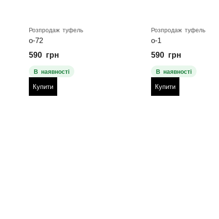
Розпродаж туфель
Розпродаж туфель
о-72
о-1
590
грн
590
грн
В наявності
В наявності
Купити
Купити