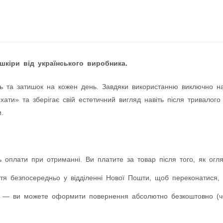
шкіри від українського виробника.
ь та затишок на кожен день. Завдяки використанню виключно натур
ати» та зберігає свій естетичний вигляд навіть після тривалого
.
 оплати при отриманні. Ви платите за товар після того, як оглян
я безпосередньо у відділенні Нової Пошти, щоб переконатися, 
 — ви можете оформити повернення абсолютно безкоштовно (чер