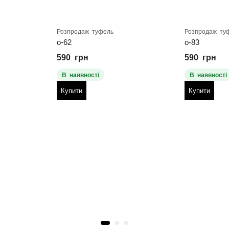
Розпродаж туфель
Розпродаж ту
о-62
о-83
590
грн
590
грн
В наявності
В наявності
Купити
Купити