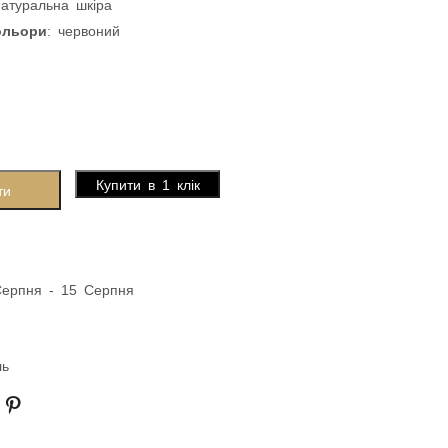
натуральна шкіра
ольори
: червоний
7
Купити в 1 клік
ти
Серпня - 15 Серпня
ль