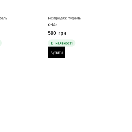
фель
Розпродаж туфель
Розпр
о-65
о-88
590
грн
590
В наявності
В н
Купити
Куп