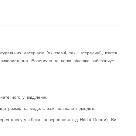
альних матеріалів (як ззовні, так і всередині), взуття
 використання. Еластична та легка підошва забезпечує
ете його у відділенні.
що розмір та модель вам повністю підходять.
ез послугу «Легке повернення» від Нової Пошти). Ви