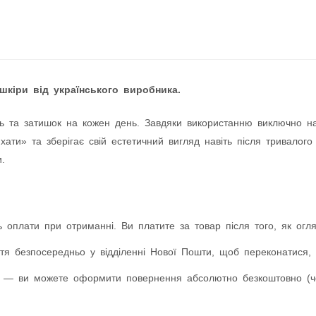
шкіри від українського виробника.
ь та затишок на кожен день. Завдяки використанню виключно натур
ати» та зберігає свій естетичний вигляд навіть після тривалого
.
 оплати при отриманні. Ви платите за товар після того, як оглян
я безпосередньо у відділенні Нової Пошти, щоб переконатися, 
 — ви можете оформити повернення абсолютно безкоштовно (чер