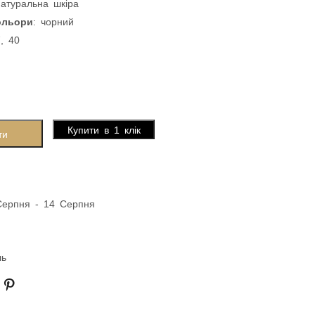
натуральна шкіра
ольори
: чорний
7, 40
Купити в 1 клік
ти
Серпня - 14 Серпня
ль