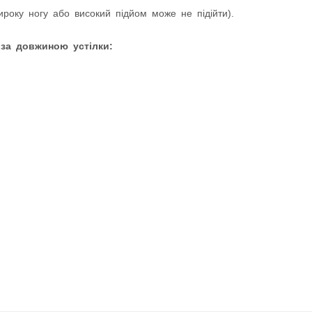
оку ногу або високий підйом може не підійти).
 за довжиною устілки: