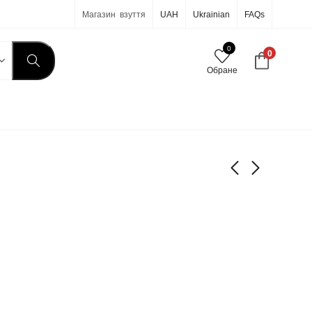
Магазин взуття
UAH
Ukrainian
FAQs
0
0
Обране
7-579
7-591
790
590
грн
грн