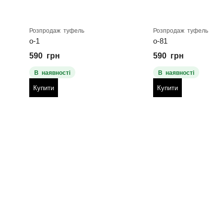
Розпродаж туфель
Розпродаж туфель
о-1
о-81
590
грн
590
грн
В наявності
В наявності
Купити
Купити