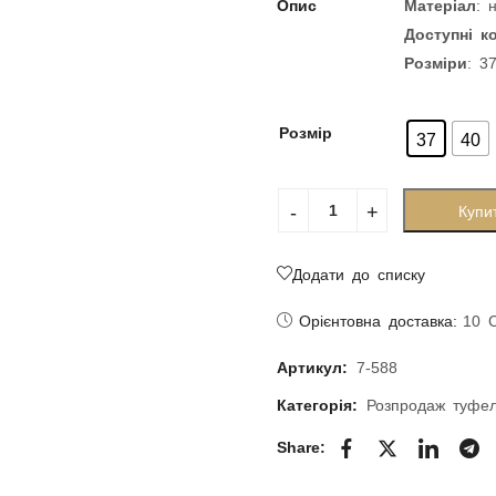
Опис
Матеріал
: 
Доступні к
Розміри
: 3
Розмір
37
40
Купи
Додати до списку
Орієнтовна доставка:
10 
Артикул:
7-588
Категорія:
Розпродаж туфе
Share: