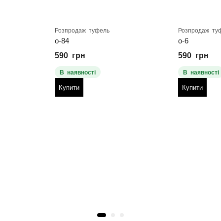
Розпродаж туфель
Розпродаж ту
о-84
о-6
590
грн
590
грн
В наявності
В наявності
Купити
Купити