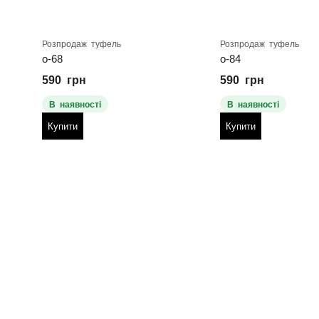
Розпродаж туфель
Розпродаж туфель
о-68
о-84
590
грн
590
грн
В наявності
В наявності
Купити
Купити