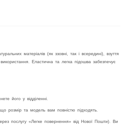
альних матеріалів (як ззовні, так і всередині), взуття
 використання. Еластична та легка підошва забезпечує
ете його у відділенні.
що розмір та модель вам повністю підходять.
ез послугу «Легке повернення» від Нової Пошти). Ви