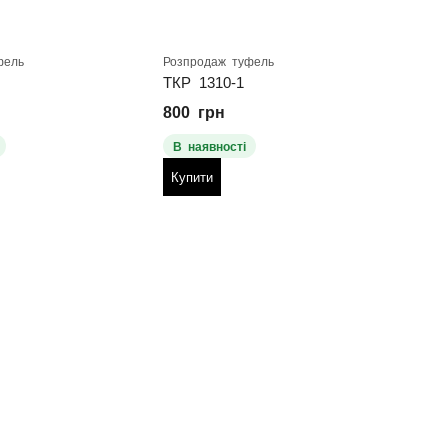
фель
Розпродаж туфель
Розпр
ТКР 1310-1
ТКР 
800
грн
800
В наявності
В н
Купити
Куп