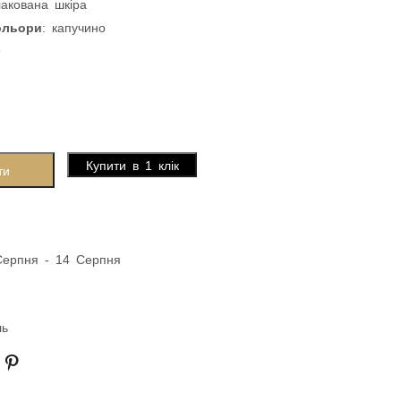
лакована шкіра
ольори
: капучино
9
Купити в 1 клік
ти
Серпня - 14 Серпня
ль