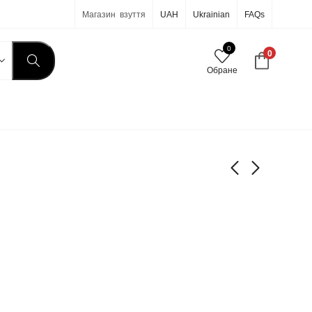
Магазин взуття
UAH
Ukrainian
FAQs
0
0
Обране
7-418
7-421
590
590
грн
грн