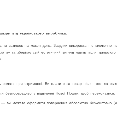
шкіри від українського виробника.
ь та затишок на кожен день. Завдяки використанню виключно натур
ати» та зберігає свій естетичний вигляд навіть після тривалого
.
 оплати при отриманні. Ви платите за товар після того, як оглян
я безпосередньо у відділенні Нової Пошти, щоб переконатися, 
 — ви можете оформити повернення абсолютно безкоштовно (чер