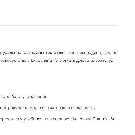
альних матеріалів (як ззовні, так і всередині), взуття
 використання. Еластична та легка підошва забезпечує
ете його у відділенні.
що розмір та модель вам повністю підходять.
ез послугу «Легке повернення» від Нової Пошти). Ви