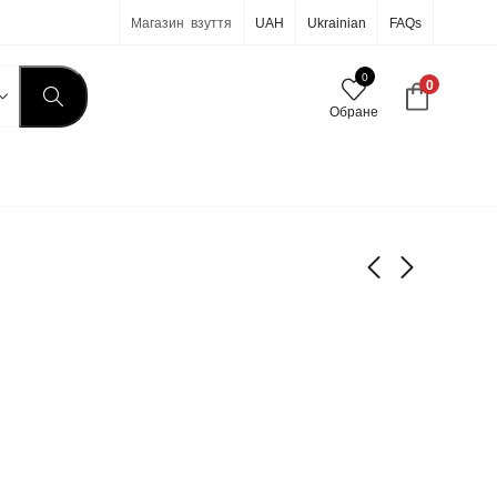
Магазин взуття
UAH
Ukrainian
FAQs
0
0
Обране
7-321
7-323
590
590
грн
грн