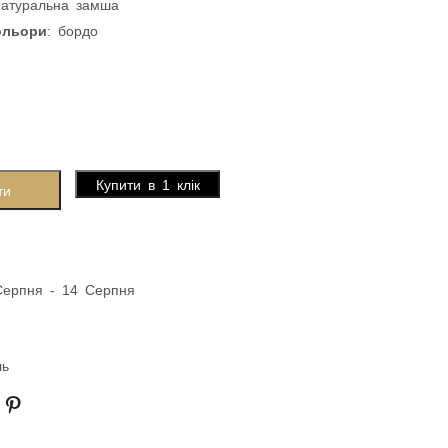
натуральна замша
ольори
: бордо
7
Купити в 1 клік
ти
Серпня - 14 Серпня
ль