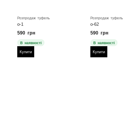
Розпродаж туфель
Розпродаж туфель
о-1
о-62
590
грн
590
грн
В наявності
В наявності
Купити
Купити