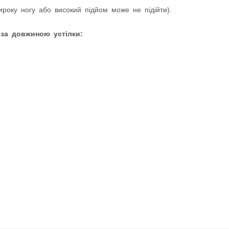
оку ногу або високий підйом може не підійти).
 за довжиною устілки: