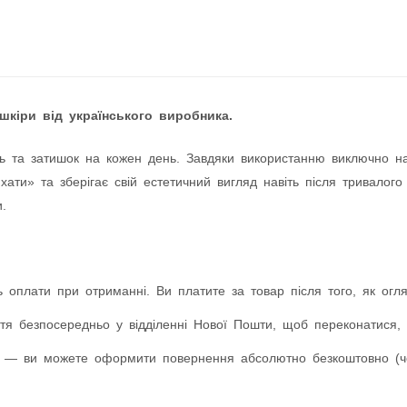
шкіри від українського виробника.
ь та затишок на кожен день. Завдяки використанню виключно натур
ати» та зберігає свій естетичний вигляд навіть після тривалого
.
 оплати при отриманні. Ви платите за товар після того, як оглян
я безпосередньо у відділенні Нової Пошти, щоб переконатися, 
 — ви можете оформити повернення абсолютно безкоштовно (чер