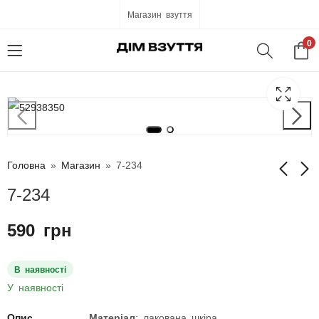
Магазин взуття
0
Головна
»
Магазин
»
7-234
7-234
7-233
7-235
590
грн
590
590
грн
грн
В наявності
У наявності
Опис
Матеріал
: лакована шкіра