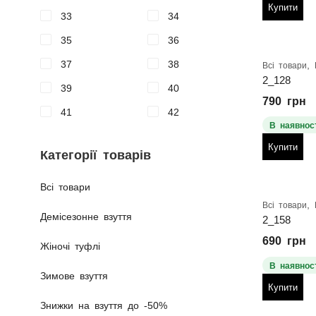
Купити
33
34
35
36
37
38
,
Всі товари
2_128
39
40
790
грн
41
42
В наявност
Купити
Категорії товарів
Всі товари
,
Всі товари
Демісезонне взуття
2_158
690
грн
Жіночі туфлі
В наявност
Зимове взуття
Купити
Знижки на взуття до -50%