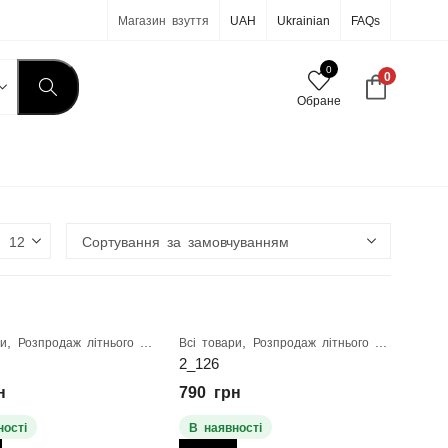
Магазин взуття
UAH
Ukrainian
FAQs
0
0
Обране
,
,
ри
Розпродаж літнього взуття
Всі товари
Розпродаж літнього взуття
2_126
н
790
грн
ності
В наявності