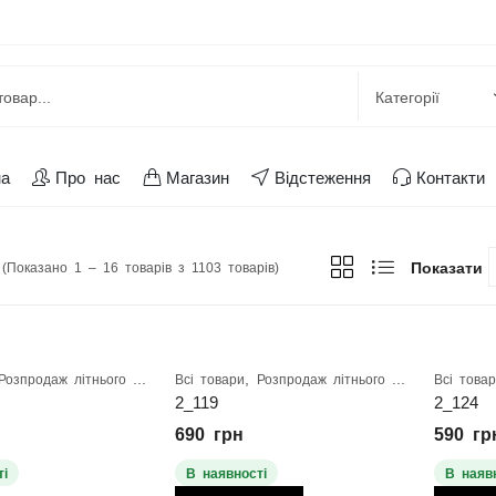
на
Про нас
Магазин
Відстеження
Контакти
Показати
(Показано 1 – 16 товарів з 1103 товарів)
,
Розпродаж літнього взуття
Всі товари
Розпродаж літнього взуття
Всі това
2_119
2_124
690
грн
590
гр
і
В наявності
В наяв