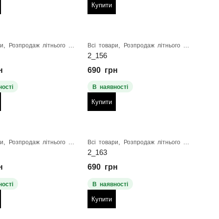
Купити
,
,
ри
Розпродаж літнього взуття
Всі товари
Розпродаж літнього взуття
2_156
н
690
грн
ності
В наявності
Купити
,
,
ри
Розпродаж літнього взуття
Всі товари
Розпродаж літнього взуття
2_163
н
690
грн
ності
В наявності
Купити