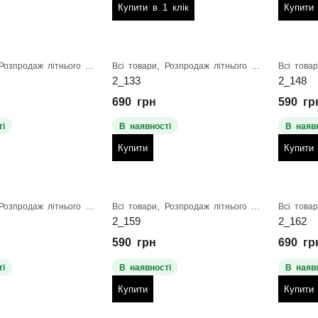
Купити в 1 клік
Купити
,
Розпродаж літнього взуття
Всі товари
Розпродаж літнього взуття
Всі това
2_133
2_148
690
грн
590
гр
і
В наявності
В наяв
Купити
Купити
,
Розпродаж літнього взуття
Всі товари
Розпродаж літнього взуття
Всі това
2_159
2_162
590
грн
690
гр
і
В наявності
В наяв
Купити
Купити