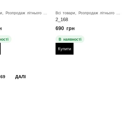
,
,
ри
Розпродаж літнього взуття
Всі товари
Розпродаж літнього взуття
2_168
н
690
грн
ності
В наявності
Купити
69
ДАЛІ