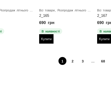
,
Розпродаж літнього взуття
Всі товари
Розпродаж літнього взуття
Всі това
2_165
2_167
690
грн
690
гр
і
В наявності
В наяв
Купити
Купити
1
2
3
…
68