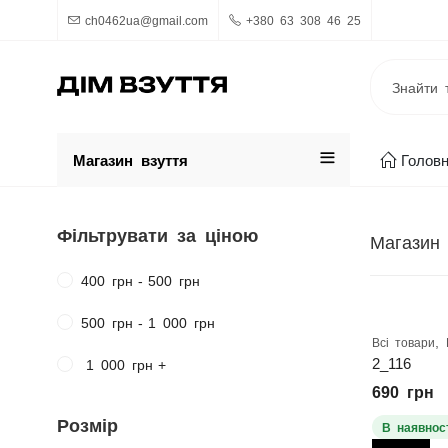
ch0462ua@gmail.com
+380 63 308 46 25
Магазин взуття
Голов
Фільтрувати за ціною
Магазин
400
грн
-
500
грн
500
грн
-
1 000
грн
,
Всі товари
2_116
1 000
грн
+
690
грн
Розмір
В наявност