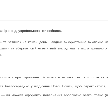
шкіри від українського виробника.
ь та затишок на кожен день. Завдяки використанню виключно натур
ати» та зберігає свій естетичний вигляд навіть після тривалого
.
 оплати при отриманні. Ви платите за товар після того, як оглян
я безпосередньо у відділенні Нової Пошти, щоб переконатися, 
 — ви можете оформити повернення абсолютно безкоштовно (чер