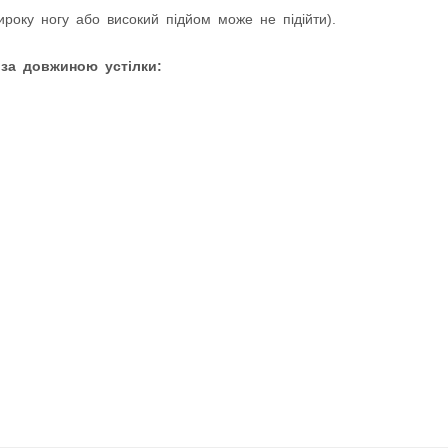
оку ногу або високий підйом може не підійти).
 за довжиною устілки: