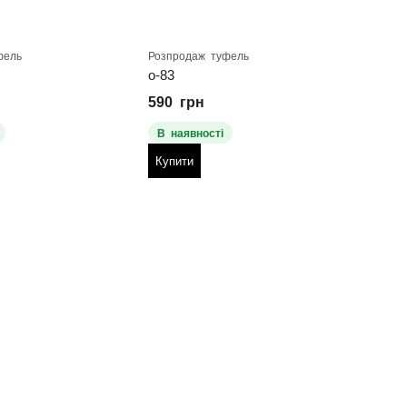
фель
Розпродаж туфель
Розпр
о-83
ТКР 
590
грн
800
В наявності
В н
Купити
Куп