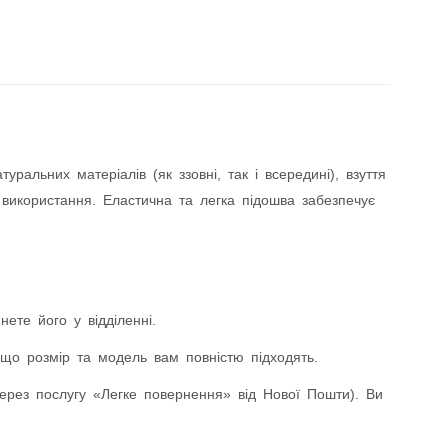
альних матеріалів (як ззовні, так і всередині), взуття
 використання. Еластична та легка підошва забезпечує
ете його у відділенні.
що розмір та модель вам повністю підходять.
ез послугу «Легке повернення» від Нової Пошти). Ви