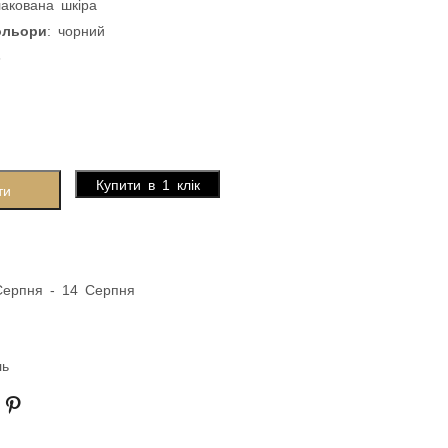
лакована шкіра
ольори
: чорний
6
Купити в 1 клік
ти
Серпня - 14 Серпня
ль