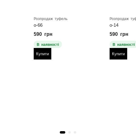
Розпродаж туфель
Розпродаж ту
о-66
о-14
590
грн
590
грн
В наявності
В наявності
Купити
Купити