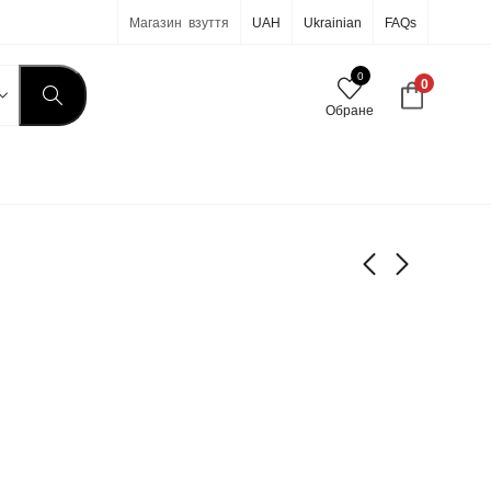
Магазин взуття
UAH
Ukrainian
FAQs
0
0
Обране
7-17
7-21
590
590
грн
грн