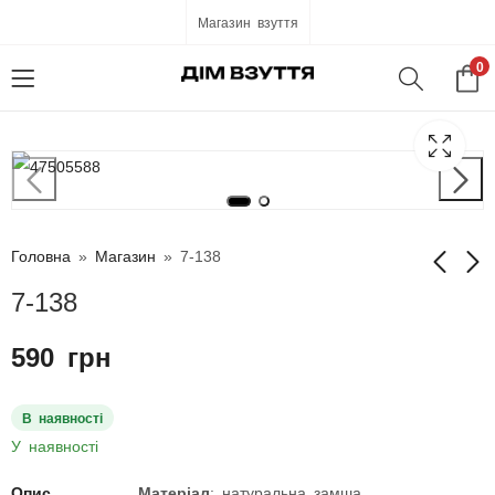
Магазин взуття
0
Головна
»
Магазин
»
7-138
7-138
7-136
7-139
590
грн
590
590
грн
грн
В наявності
У наявності
Опис
Матеріал
: натуральна замша