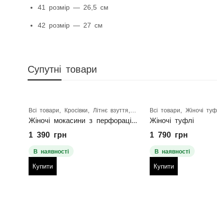
41 розмір — 26,5 см
42 розмір — 27 см
Супутні товари
,
,
,
,
Всі товари
Кросівки
Літнє взуття
Розпродаж туфлі, кросівки
Всі товари
Жіночі туф
я
Жіночі мокасини з перфорацією
Жіночі туфлі
1 390
грн
1 790
грн
В наявності
В наявності
Купити
Купити