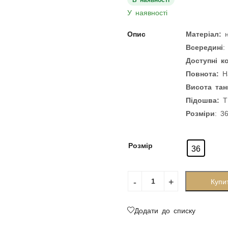
У наявності
Опис
Матеріал:
Всередині
:
Доступні к
Повнота:
На
Висота тан
Підошва:
Т
Розміри
: 3
Розмір
36
Купи
Додати до списку