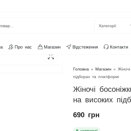
на
Про нас
Магазин
Відстеження
Контакти
Головна
»
Магазин
»
Жіночі
підборах та платформі
Жіночі босоніжк
на високих під
690
грн
В наявності