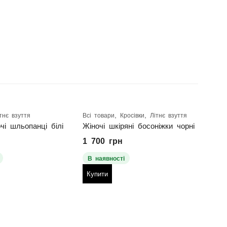
,
,
тнє взуття
Всі товари
Кросівки
Літнє взуття
Всі т
очі шльопанці білі
Жіночі шкіряні босоніжки чорні
1 700
грн
1 5
В наявності
В н
Купити
Куп