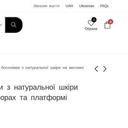
Магазин взуття
UAH
Ukrainian
FAQs
0
0
Обране
 босоніжки з натуральної шкіри на високих
и з натуральної шкіри
Жіночі босоніжки з
Жіночі босоніжки з
натуральної шкіри
натуральної шкіри
борах та платформі
на танкетці
на високих
590
590
грн
грн
підборах та
платформі
(триколірні)