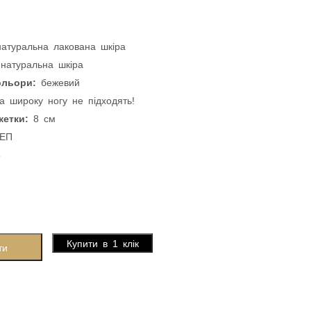
натуральна лакована шкіра
 натуральна шкіра
ольори:
бежевий
 широку ногу не підходять!
кетки:
8 см
ЕП
6
Купити в 1 клік
ти